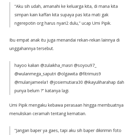
“Aku sih udah, amanahi ke keluarga kita, di mana kita
simpan kain kaffan kita supaya pas kita mati gak
ngerepotin org harus nyari2 dulu,” ucap Umi Pipik.
Ibu empat anak itu juga menandai rekan-rekan lainnya di
unggahannya tersebut.
hayoo kalian @zulaikha_masri @soyou97_
@wulanmega_saputri @olgawita @fitrimuis9
@mulanjameela1 @josiemutiara30 @ikayuliharahap dah
punya belum ?” katanya lagi.
Umi Pipik mengaku kebawa perasaan hingga membuatnya
menuliskan ceramah tentang kematian.
“Jangan baper ya gaes, tapi aku sih baper dikirimin foto