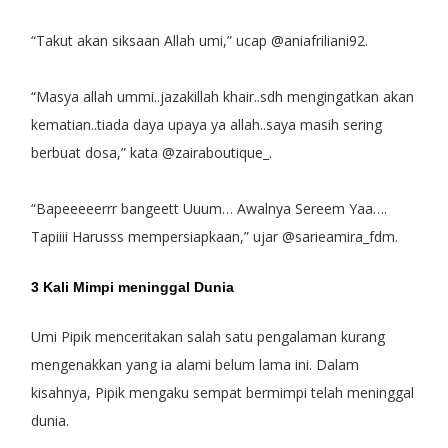
“Takut akan siksaan Allah umi,” ucap @aniafriliani92.
“Masya allah ummi..jazakillah khair..sdh mengingatkan akan
kematian..tiada daya upaya ya allah..saya masih sering
berbuat dosa,” kata @zairaboutique_.
“Bapeeeeerrr bangeett Uuum… Awalnya Sereem Yaa….
Tapiiii Harusss mempersiapkaan,” ujar @sarieamira_fdm.
3 Kali Mimpi meninggal Dunia
Umi Pipik menceritakan salah satu pengalaman kurang
mengenakkan yang ia alami belum lama ini. Dalam
kisahnya, Pipik mengaku sempat bermimpi telah meninggal
dunia.