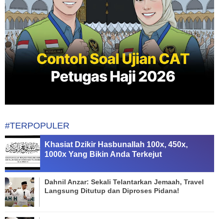
#TERPOPULER
Khasiat Dzikir Hasbunallah 100x, 450x,
1000x Yang Bikin Anda Terkejut
Dahnil Anzar: Sekali Telantarkan Jemaah, Travel
Langsung Ditutup dan Diproses Pidana!