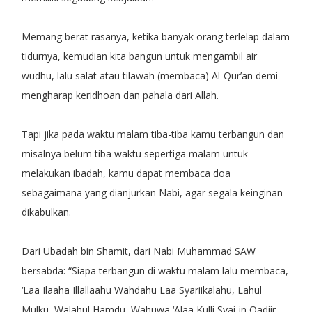
Memang berat rasanya, ketika banyak orang terlelap dalam
tidurnya, kemudian kita bangun untuk mengambil air
wudhu, lalu salat atau tilawah (membaca) Al-Qur’an demi
mengharap keridhoan dan pahala dari Allah.
Tapi jika pada waktu malam tiba-tiba kamu terbangun dan
misalnya belum tiba waktu sepertiga malam untuk
melakukan ibadah, kamu dapat membaca doa
sebagaimana yang dianjurkan Nabi, agar segala keinginan
dikabulkan.
Dari Ubadah bin Shamit, dari Nabi Muhammad SAW
bersabda: “Siapa terbangun di waktu malam lalu membaca,
‘Laa Ilaaha Illallaahu Wahdahu Laa Syariikalahu, Lahul
Mulku, Walahul Hamdu, Wahuwa ‘Alaa Kulli Syai-in Qadiir.