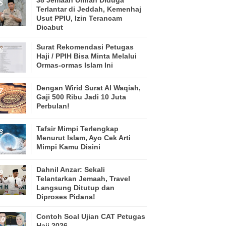
Terlantar di Jeddah, Kemenhaj
Usut PPIU, Izin Terancam
Dicabut
Surat Rekomendasi Petugas
Haji / PPIH Bisa Minta Melalui
Ormas-ormas Islam Ini
Dengan Wirid Surat Al Waqiah,
Gaji 500 Ribu Jadi 10 Juta
Perbulan!
Tafsir Mimpi Terlengkap
Menurut Islam, Ayo Cek Arti
Mimpi Kamu Disini
Dahnil Anzar: Sekali
Telantarkan Jemaah, Travel
Langsung Ditutup dan
Diproses Pidana!
Contoh Soal Ujian CAT Petugas
Haji 2026