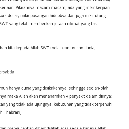
kerjaan. Pikirannya macam-macam, ada yang mikir kerjaan
urs dollar, mikir pasangan hidupbya dan juga mikir utang
h SWT yang telah memberikan jutaan nikmat yang tak
iban kita kepada Allah SWT melainkan urusan dunia,
ersabda
mun hanya dunia yang dipikirkannya, sehingga seolah-olah
rinya maka Allah akan menanamkan 4 penyakit dalam dirinya:
an yang tidak ada ujungnya, kebutuhan yang tidak terpenuhi
th Thabrani).
engan mengucapkan Alhamdulillah atas segala karunia Allah