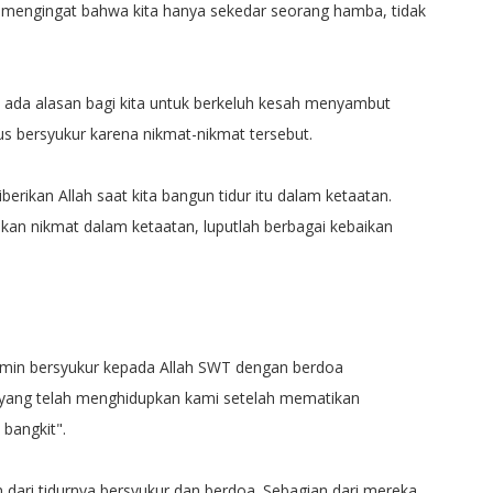
mengingat bahwa kita hanya sekedar seorang hamba, tidak
k ada alasan bagi kita untuk berkeluh kesah menyambut
arus bersyukur karena nikmat-nikmat tersebut.
rikan Allah saat kita bangun tidur itu dalam ketaatan.
kan nikmat dalam ketaatan, luputlah berbagai kebaikan
ukmin bersyukur kepada Allah SWT dengan berdoa
WT yang telah menghidupkan kami setelah mematikan
bangkit".
dari tidurnya bersyukur dan berdoa. Sebagian dari mereka,