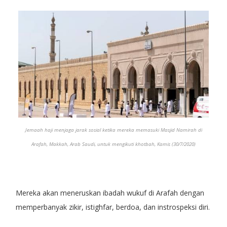
Jemaah haji menjaga jarak sosial ketika mereka memasuki Masjid Namirah di
Arafah, Makkah, Arab Saudi, untuk mengikuti khotbah, Kamis (30/7/2020)
Mereka akan meneruskan ibadah wukuf di Arafah dengan
memperbanyak zikir, istighfar, berdoa, dan instrospeksi diri.