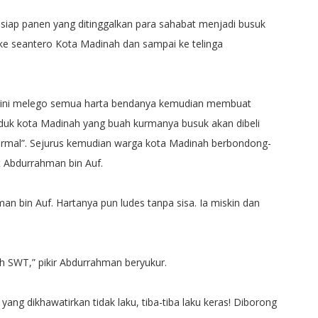
iap panen yang ditinggalkan para sahabat menjadi busuk
 ke seantero Kota Madinah dan sampai ke telinga
i ini melego semua harta bendanya kemudian membuat
uk kota Madinah yang buah kurmanya busuk akan dibeli
rmal”. Sejurus kemudian warga kota Madinah berbondong-
 Abdurrahman bin Auf.
n bin Auf. Hartanya pun ludes tanpa sisa. Ia miskin dan
ah SWT,” pikir Abdurrahman beryukur.
ang dikhawatirkan tidak laku, tiba-tiba laku keras! Diborong