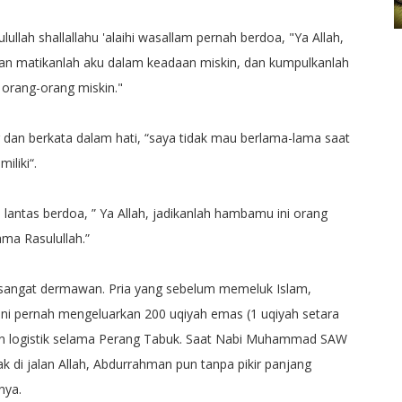
llah shallallahu 'alaihi wasallam pernah berdoa, "Ya Allah,
dan matikanlah aku dalam keadaan miskin, dan kumpulkanlah
orang-orang miskin."
 dan berkata dalam hati, “saya tidak mau berlama-lama saat
iliki“.
antas berdoa, ” Ya Allah, jadikanlah hambamu ini orang
ama Rasulullah.”
a sangat dermawan. Pria yang sebelum memeluk Islam,
ini pernah mengeluarkan 200 uqiyah emas (1 uqiyah setara
 logistik selama Perang Tabuk. Saat Nabi Muhammad SAW
 di jalan Allah, Abdurrahman pun tanpa pikir panjang
nya.