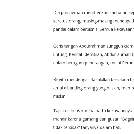
Dia pun pernah memberikan santunan ke
seratus orang, masing-masing mendapat
pandai dalam berbisnis. Semua kekayaan
Garis tangan Abdurrahman sungguh ciamik
untung. Kendati demikian, Abdurrahman ti
dalam beragam peperangan, mulai Peran
Begitu mendengar Rasulullah bersabda ba
amal dibanding orang yang miskin, membu
miskin.
Tapi ia cemas karena harta kekayaannya j
mandir karena gamang dan gusar. “Bagaim
tidak tersisa?” tanyanya dalam hati.