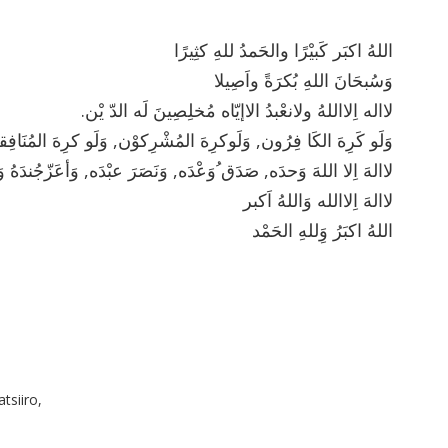
اللهُ اكبَر كَبيْرًا والحَمدُ للهِ كثِيرًا
وَسُبحَانَ اللهِ بُكرَةً واَصِيلا
.لااله اِلااللهُ ولانعْبدُ الاإيّاه مُخلِصِينَ لَه الدّ يْن
وَلَو كَرِهَ الكَا فِرُون, وَلَوكرِهَ المُشْرِكوْن, وَلَو كرِهَ المُنَافِ
لاالهَ اِلا اللهَ وَحدَه, صَدَق ُوَعْدَه, وَنَصَرَ عبْدَه, وَأعَزّجُندَهُ و
لاالهَ اِلاالله وَاللهُ اَكبر
اللهُ اكبَرُ وَِللهِ الحَمْد
tsiiro,