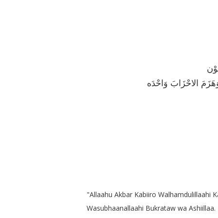
قوْن
َهَزَمَ الاحْزَابَ وَاحْدَه
"Allaahu Akbar Kabiiro Walhamdulillaahi Ka
Wasubhaanallaahi Bukrataw wa Ashiillaa.