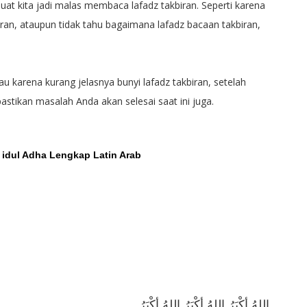
at kita jadi malas membaca lafadz takbiran. Seperti karena
iran, ataupun tidak tahu bagaimana lafadz bacaan takbiran,
 karena kurang jelasnya bunyi lafadz takbiran, setelah
pastikan masalah Anda akan selesai saat ini juga.
n idul Adha Lengkap Latin Arab
اللهُ أكْبَرُ اللهُ أكْبَرُ اللهُ أكْبَرُ