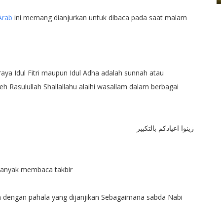
Arab
ini memang dianjurkan untuk dibaca pada saat malam
ya Idul Fitri maupun Idul Adha adalah sunnah atau
h Rasulullah Shallallahu alaihi wasallam dalam berbagai
زينوا اعيادكم بالتكبير
rbanyak membaca takbir
n dengan pahala yang dijanjikan Sebagaimana sabda Nabi