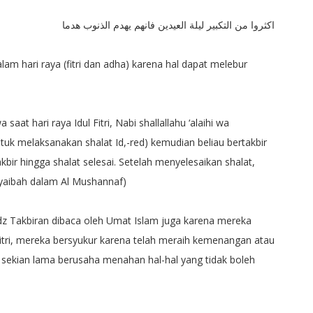
اكثروا من التكبير ليلة العيدين فانهم يهدم الذنوب هدما
m hari raya (fitri dan adha) karena hal dapat melebur
saat hari raya Idul Fitri, Nabi
shallallahu ‘alaihi wa
uk melaksanakan shalat Id,-red) kemudian beliau bertakbir
akbir hingga shalat selesai. Setelah menyelesaikan shalat,
 Syaibah dalam Al Mushannaf)
fadz Takbiran dibaca oleh Umat Islam juga karena mereka
 Fitri, mereka bersyukur karena telah meraih kemenangan atau
sekian lama berusaha menahan hal-hal yang tidak boleh