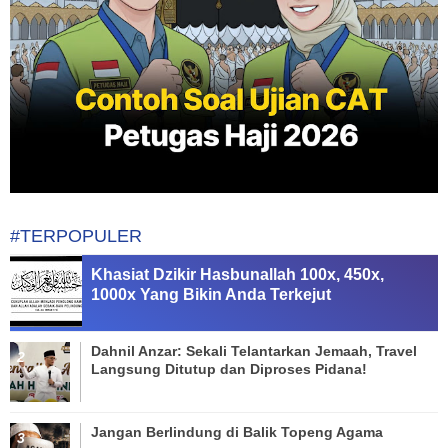
#TERPOPULER
Khasiat Dzikir Hasbunallah 100x, 450x,
1000x Yang Bikin Anda Terkejut
Dahnil Anzar: Sekali Telantarkan Jemaah, Travel
Langsung Ditutup dan Diproses Pidana!
Jangan Berlindung di Balik Topeng Agama