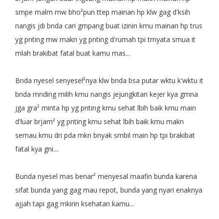
smpe malm mw bho²pun ttep mainan hp klw gag d'ksih
nangis jdi bnda cari gmpang buat izinin kmu mainan hp trus
yg pnting mw makn yg pnting d'rumah tpi trnyata smua it
mlah brakibat fatal buat kamu mas...
Bnda nyesel senyesel²nya klw bnda bsa putar wktu k'wktu it
bnda mnding milih kmu nangis jejungkitan kejer kya gmna
jga gra² minta hp yg pnting kmu sehat lbih baik kmu main
d'luar brjam² yg pnting kmu sehat lbih baik kmu makn
semau kmu dri pda mkn bnyak smbil main hp tpi brakibat
fatal kya gni....
Bunda nyesel mas benar² menyesal maafin bunda karena
sifat bunda yang gag mau repot, bunda yang nyari enaknya
ajjah tapi gag mkirin ksehatan kamu...