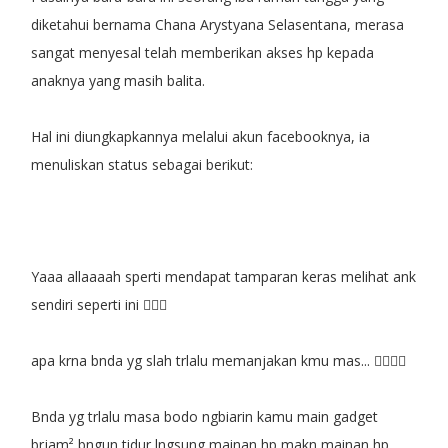
diketahui bernama Chana Arystyana Selasentana, merasa
sangat menyesal telah memberikan akses hp kepada
anaknya yang masih balita.
Hal ini diungkapkannya melalui akun facebooknya, ia
menuliskan status sebagai berikut:
Yaaa allaaaah sperti mendapat tamparan keras melihat ank
sendiri seperti ini 
apa krna bnda yg slah trlalu memanjakan kmu mas... 
Bnda yg trlalu masa bodo ngbiarin kamu main gadget
brjam²,bngun tidur lngsung mainan hp makn mainan hp