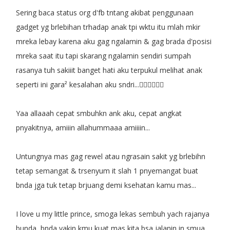
Sering baca status org d'fb tntang akibat penggunaan
gadget yg brlebihan trhadap anak tpi wktu itu mlah mkir
mreka lebay karena aku gag ngalamin & gag brada d'posisi
mreka saat itu tapi skarang ngalamin sendiri sumpah
rasanya tuh sakiiit banget hati aku terpukul melihat anak
seperti ini gara² kesalahan aku sndri...
Yaa allaaah cepat smbuhkn ank aku, cepat angkat
pnyakitnya, amiiin allahummaaa amiiiin...
Untungnya mas gag rewel atau ngrasain sakit yg brlebihn
tetap semangat & trsenyum it slah 1 pnyemangat buat
bnda jga tuk tetap brjuang demi ksehatan kamu mas...
I love u my little prince, smoga lekas sembuh yach rajanya
bunda, bnda yakin kmu kuat mas kita bsa jalanin in smua