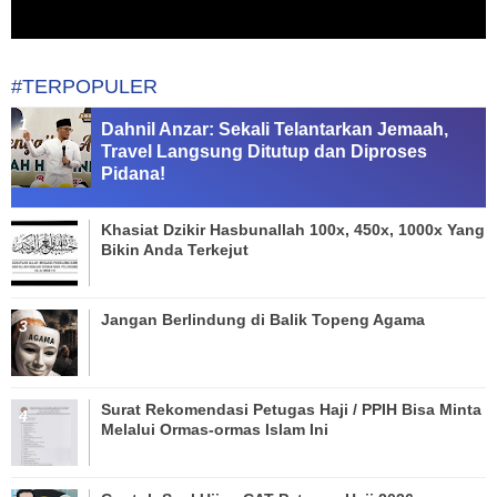
#TERPOPULER
Dahnil Anzar: Sekali Telantarkan Jemaah,
Travel Langsung Ditutup dan Diproses
Pidana!
Khasiat Dzikir Hasbunallah 100x, 450x, 1000x Yang
Bikin Anda Terkejut
Jangan Berlindung di Balik Topeng Agama
Surat Rekomendasi Petugas Haji / PPIH Bisa Minta
Melalui Ormas-ormas Islam Ini