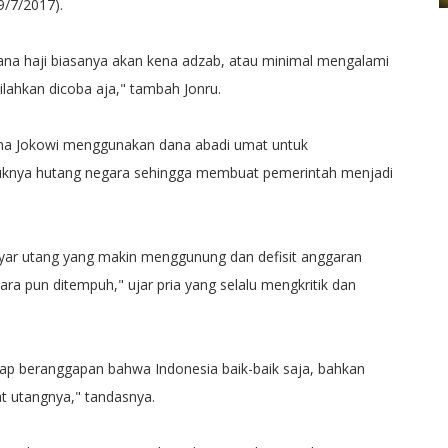
9/7/2017).
a haji biasanya akan kena adzab, atau minimal mengalami
silahkan dicoba aja," tambah Jonru.
ana Jokowi menggunakan dana abadi umat untuk
mpuknya hutang negara sehingga membuat pemerintah menjadi
yar utang yang makin menggunung dan defisit anggaran
ra pun ditempuh," ujar pria yang selalu mengkritik dan
tap beranggapan bahwa Indonesia baik-baik saja, bahkan
at utangnya," tandasnya.