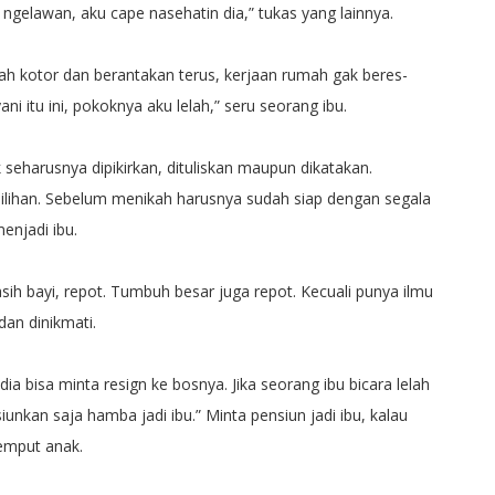
ngelawan, aku cape nasehatin dia,” tukas yang lainnya.
mah kotor dan berantakan terus, kerjaan rumah gak beres-
ani itu ini, pokoknya aku lelah,” seru seorang ibu.
k seharusnya dipikirkan, dituliskan maupun dikatakan.
pilihan. Sebelum menikah harusnya sudah siap dengan segala
enjadi ibu.
asih bayi, repot. Tumbuh besar juga repot. Kecuali punya ilmu
dan dinikmati.
 dia bisa minta resign ke bosnya. Jika seorang ibu bicara lelah
nsiunkan saja hamba jadi ibu.” Minta pensiun jadi ibu, kalau
emput anak.