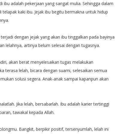
di ibu adalah pekerjaan yang sangat mulia. Sehingga dalam
 telapak kaki ibu. Jejak ibu begitu bermakna untuk hidup
nnya.
g terjadi dengan jejak yang akan ibu tinggalkan pada bayinya
n lelahnya, artinya belum selesai dengan tugasnya.
ndiri, akan berat menyelesaikan tugas melakukan
a terasa lelah, bicara dengan suami, selesaikan semua
temukan solusi segera. Anak-anak sampai kapanpun akan
latlah. Jika lelah, bersabarlah. Ibu adalah karier tertinggi
abaran, tawakal kepada Allah.
longmu. Bangkit, berpikir positif, tersenyumlah, lelah ini