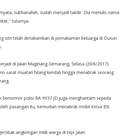
ernyata, subhanallah, sudah menjadi takdir. Dia menulis nama
kat," tuturnya.
ng istri telah dimakamkan di pemakaman keluarga di Dusun
.
terjadi di Jalan Magelang-Semarang, Selasa (20/6/2017).
ino sarat muatan hilang kendali hingga menabrak seorang
rang.
ruk bernomor polisi BA 9937 JD juga menghantam sepeda
 oleh pasangan itu, kemudian menabrak mobil Inova BB
robak angkringan milik warga di tepi jalan.