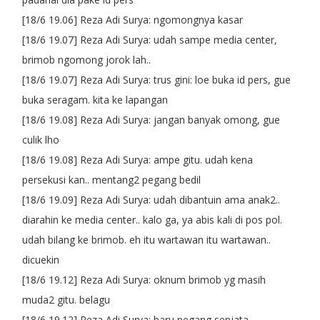
[18/6 19.06] Reza Adi Surya: ngomongnya kasar
[18/6 19.07] Reza Adi Surya: udah sampe media center,
brimob ngomong jorok lah..
[18/6 19.07] Reza Adi Surya: trus gini: loe buka id pers, gue
buka seragam. kita ke lapangan
[18/6 19.08] Reza Adi Surya: jangan banyak omong, gue
culik lho
[18/6 19.08] Reza Adi Surya: ampe gitu. udah kena
persekusi kan.. mentang2 pegang bedil
[18/6 19.09] Reza Adi Surya: udah dibantuin ama anak2..
diarahin ke media center.. kalo ga, ya abis kali di pos pol.
udah bilang ke brimob. eh itu wartawan itu wartawan..
dicuekin
[18/6 19.12] Reza Adi Surya: oknum brimob yg masih
muda2 gitu. belagu
[18/6 19.12] Reza Adi Surya: baru pegang senjata