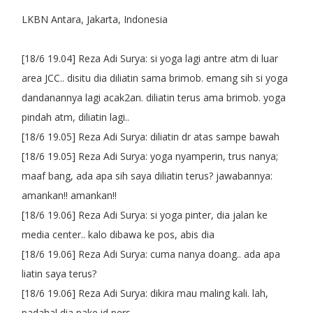
LKBN Antara, Jakarta, Indonesia
[18/6 19.04] Reza Adi Surya: si yoga lagi antre atm di luar
area JCC.. disitu dia diliatin sama brimob. emang sih si yoga
dandanannya lagi acak2an. diliatin terus ama brimob. yoga
pindah atm, diliatin lagi..
[18/6 19.05] Reza Adi Surya: diliatin dr atas sampe bawah
[18/6 19.05] Reza Adi Surya: yoga nyamperin, trus nanya;
maaf bang, ada apa sih saya diliatin terus? jawabannya:
amankan!! amankan!!
[18/6 19.06] Reza Adi Surya: si yoga pinter, dia jalan ke
media center.. kalo dibawa ke pos, abis dia
[18/6 19.06] Reza Adi Surya: cuma nanya doang.. ada apa
liatin saya terus?
[18/6 19.06] Reza Adi Surya: dikira mau maling kali. lah,
padahal dia pake id pers