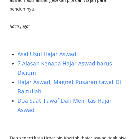
aswad habis akibat gesekan pipi dan wajah para
penciumnya.
Baca Juga:
Asal Usul Hajar Aswad
7 Alasan Kenapa Hajar Aswad harus
Dicium
Hajar Aswad, Magnet Pusaran tawaf Di
Baitullah
Doa Saat Tawaf Dan Melintas Hajar
Aswad
Dan seperti kata Umar bin Khattab, hajar aswad tidak bisa