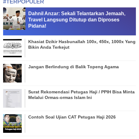
#TERPOPULER
Dahnil Anzar: Sekali Telantarkan Jemaah,
Travel Langsung Ditutup dan Diproses
Pidana!
Khasiat Dzikir Hasbunallah 100x, 450x, 1000x Yang
Bikin Anda Terkejut
Jangan Berlindung di Balik Topeng Agama
Surat Rekomendasi Petugas Haji / PPIH Bisa Minta
Melalui Ormas-ormas Islam Ini
Contoh Soal Ujian CAT Petugas Haji 2026