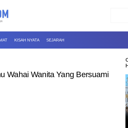
AMAT
KISAH NYATA
SEJARAH
u Wahai Wanita Yang Bersuami