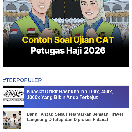
#TERPOPULER
Khasiat Dzikir Hasbunallah 100x, 450x,
1000x Yang Bikin Anda Terkejut
Dahnil Anzar: Sekali Telantarkan Jemaah, Travel
Langsung Ditutup dan Diproses Pidana!