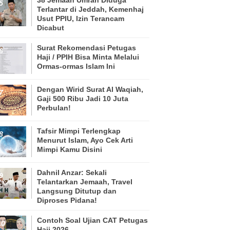
Terlantar di Jeddah, Kemenhaj
Usut PPIU, Izin Terancam
Dicabut
Surat Rekomendasi Petugas
Haji / PPIH Bisa Minta Melalui
Ormas-ormas Islam Ini
Dengan Wirid Surat Al Waqiah,
Gaji 500 Ribu Jadi 10 Juta
Perbulan!
Tafsir Mimpi Terlengkap
Menurut Islam, Ayo Cek Arti
Mimpi Kamu Disini
Dahnil Anzar: Sekali
Telantarkan Jemaah, Travel
Langsung Ditutup dan
Diproses Pidana!
Contoh Soal Ujian CAT Petugas
Haji 2026