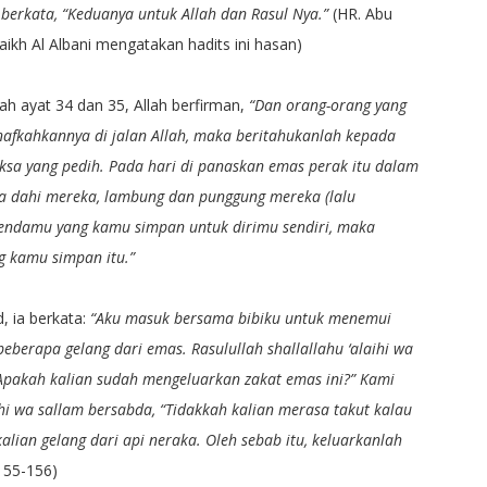
erkata, “Keduanya untuk Allah dan Rasul Nya.”
(HR. Abu
aikh Al Albani mengatakan hadits ini hasan)
h ayat 34 dan 35, Allah berfirman,
“Dan orang-orang yang
fkahkannya di jalan Allah, maka beritahukanlah kepada
sa yang pedih. Pada hari di panaskan emas perak itu dalam
ya dahi mereka, lambung dan punggung mereka (lalu
 bendamu yang kamu simpan untuk dirimu sendiri, maka
g kamu simpan itu.”
, ia berkata:
“Aku masuk bersama bibiku untuk menemui
beberapa gelang dari emas. Rasulullah shallallahu ‘alaihi wa
Apakah kalian sudah mengeluarkan zakat emas ini?” Kami
aihi wa sallam bersabda, “Tidakkah kalian merasa takut kalau
lian gelang dari api neraka. Oleh sebab itu, keluarkanlah
 155-156)