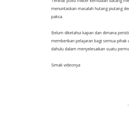
Terlihat polisi militer kemudian datang 
menuntaskan masalah hutang piutang de
paksa.
Belum diketahui kapan dan dimana perist
memberikan pelajaran bagi semua pihak u
dahulu dalam menyelesaikan suatu perma
Simak videonya