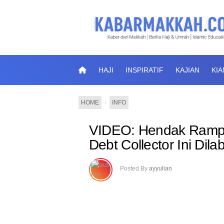
HAJI
INSPIRATIF
KAJIAN
KI
HOME
›
INFO
VIDEO: Hendak Rampa
Debt Collector Ini Dila
Posted By
ayyulian