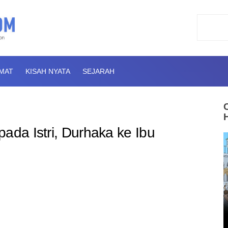
AMAT
KISAH NYATA
SEJARAH
ada Istri, Durhaka ke Ibu