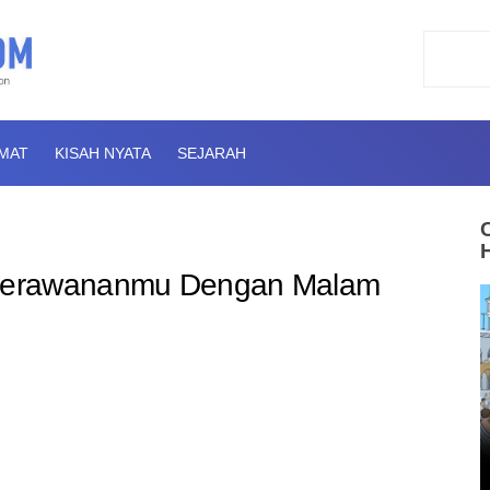
AMAT
KISAH NYATA
SEJARAH
perawananmu Dengan Malam