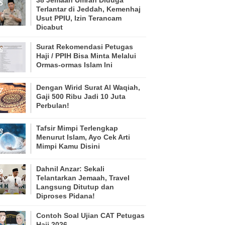
Terlantar di Jeddah, Kemenhaj
Usut PPIU, Izin Terancam
Dicabut
Surat Rekomendasi Petugas
Haji / PPIH Bisa Minta Melalui
Ormas-ormas Islam Ini
Dengan Wirid Surat Al Waqiah,
Gaji 500 Ribu Jadi 10 Juta
Perbulan!
Tafsir Mimpi Terlengkap
Menurut Islam, Ayo Cek Arti
Mimpi Kamu Disini
Dahnil Anzar: Sekali
Telantarkan Jemaah, Travel
Langsung Ditutup dan
Diproses Pidana!
Contoh Soal Ujian CAT Petugas
Haji 2026