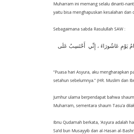
Muharram ini memang selalu dinanti-nant
yaitu bisa menghapuskan kesalahan dan d
Sebagaimana sabda Rasulullah SAW :
صِيَامُ يَوْمِ عَاشُورَاءَ ، إِنِّي أَحْتَسِبُ عَلَى
“Puasa hari Asyura, aku mengharapkan pa
setahun sebelumnya.” (HR. Muslim dan I
Jumhur ulama berpendapat bahwa shaum (p
Muharram, sementara shaum Tasu’a dilak
Ibnu Qudamah berkata, ‘Asyura adalah ha
Sa’id bun Musayyib dan al-Hasan al-Bashri