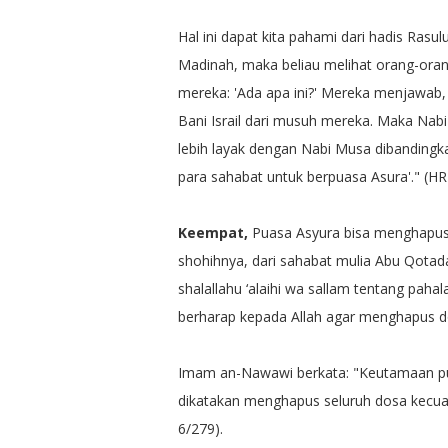
Hal ini dapat kita pahami dari hadis Rasul
Madinah, maka beliau melihat orang-orang
mereka: 'Ada apa ini?' Mereka menjawab, '
Bani Israil dari musuh mereka. Maka Nabi
lebih layak dengan Nabi Musa dibandingk
para sahabat untuk berpuasa Asura'." (HR
Keempat,
Puasa Asyura bisa menghapus
shohihnya, dari sahabat mulia Abu Qotada
shalallahu ‘alaihi wa sallam tentang pah
berharap kepada Allah agar menghapus do
Imam an-Nawawi berkata: "Keutamaan pu
dikatakan menghapus seluruh dosa kecua
6/279).