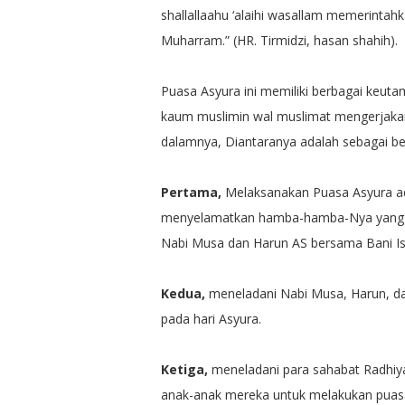
shallallaahu ‘alaihi wasallam memerintahk
Muharram.” (HR. Tirmidzi, hasan shahih).
Puasa Asyura ini memiliki berbagai keuta
kaum muslimin wal muslimat mengerjakan
dalamnya, Diantaranya adalah sebagai ber
Pertama,
Melaksanakan Puasa Asyura ada
menyelamatkan hamba-hamba-Nya yang ber
Nabi Musa dan Harun AS bersama Bani Isra
Kedua,
meneladani Nabi Musa, Harun, d
pada hari Asyura.
Ketiga,
meneladani para sahabat Radhiy
anak-anak mereka untuk melakukan puas