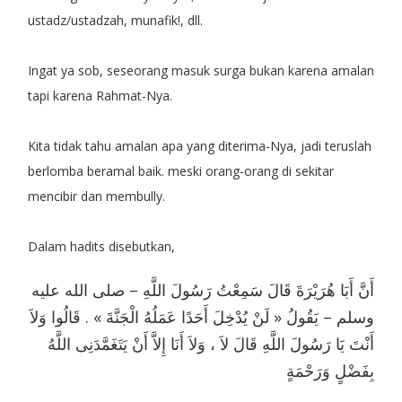
ustadz/ustadzah, munafik!, dll.
Ingat ya sob, seseorang masuk surga bukan karena amalan
tapi karena Rahmat-Nya.
Kita tidak tahu amalan apa yang diterima-Nya, jadi teruslah
berlomba beramal baik. meski orang-orang di sekitar
mencibir dan membully.
Dalam hadits disebutkan,
أَنَّ أَبَا هُرَيْرَةَ قَالَ سَمِعْتُ رَسُولَ اللَّهِ – صلى الله عليه
وسلم – يَقُولُ « لَنْ يُدْخِلَ أَحَدًا عَمَلُهُ الْجَنَّةَ » . قَالُوا وَلاَ
أَنْتَ يَا رَسُولَ اللَّهِ قَالَ لاَ ، وَلاَ أَنَا إِلاَّ أَنْ يَتَغَمَّدَنِى اللَّهُ
بِفَضْلٍ وَرَحْمَةٍ