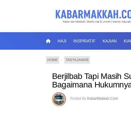
HAJI
INSPIRATIF
KAJIAN
KI
HOME
›
TANYAJAWAB
Berjilbab Tapi Masih 
Bagaimana Hukumny
Posted By
KabarMakkah.Com