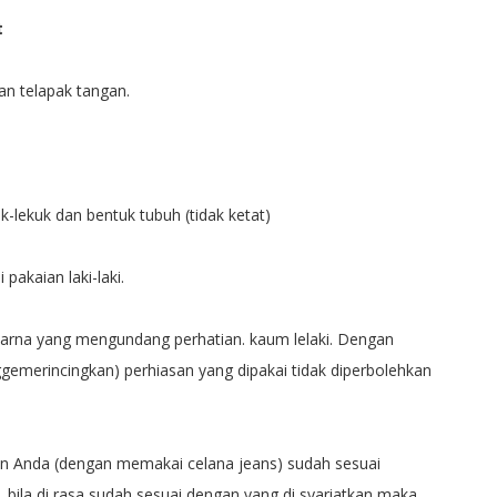
t
an telapak tangan.
-lekuk dan bentuk tubuh (tidak ketat)
pakaian laki-laki.
 warna yang mengundang perhatian. kaum lelaki. Dengan
emerincingkan) perhiasan yang dipakai tidak diperbolehkan
.
n Anda (dengan memakai celana jeans) sudah sesuai
 bila di rasa sudah sesuai dengan yang di syariatkan maka