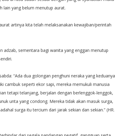
h lain yang belum menutup aurat.
rat artinya kita telah melaksanakan kewajiban/perintah
dan adzab, sementara bagi wanita yang enggan menutup
ndiri.
bersabda: “Ada dua golongan penghuni neraka yang keduanya
iki cambuk seperti ekor sapi, mereka memukuli manusia
ian tetapi telanjang, berjalan dengan berlenggok-lenggok,
unuk unta yang condong. Mereka tidak akan masuk surga,
ahal surga itu tercium dari jarak sekian dan sekian.” (HR.
terhindar dari segala pandangan negatif, gangguan serta