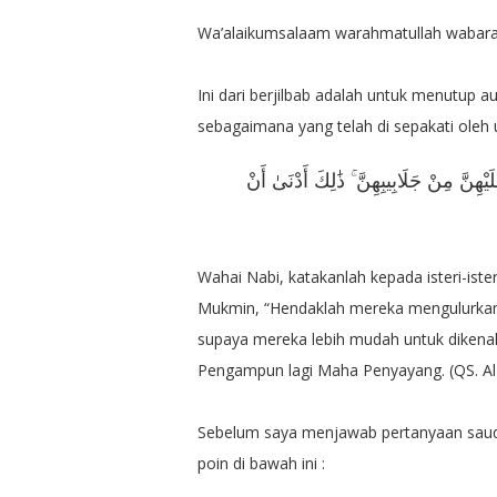
Wa’alaikumsalaam warahmatullah wabar
Ini dari berjilbab adalah untuk menutup 
sebagaimana yang telah di sepakati oleh u
َيْهِنَّ مِنْ جَلَابِيبِهِنَّ ۚ ذَٰلِكَ أَدْنَىٰ أَنْ
Wahai Nabi, katakanlah kepada isteri-ist
Mukmin, “Hendaklah mereka mengulurkan j
supaya mereka lebih mudah untuk dikenal,
Pengampun lagi Maha Penyayang. (QS. Al-
Sebelum saya menjawab pertanyaan saudar
poin di bawah ini :