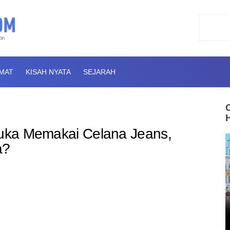
AMAT
KISAH NYATA
SEJARAH
Suka Memakai Celana Jeans,
a?