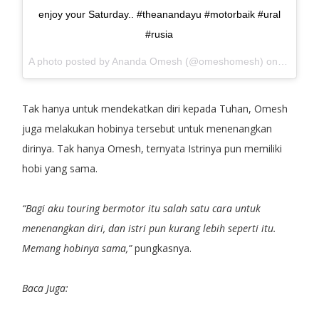
enjoy your Saturday.. #theanandayu #motorbaik #ural
#rusia
A photo posted by Ananda Omesh (@omeshomesh) on
Jul 30,
Tak hanya untuk mendekatkan diri kepada Tuhan, Omesh
juga melakukan hobinya tersebut untuk menenangkan
dirinya. Tak hanya Omesh, ternyata Istrinya pun memiliki
hobi yang sama.
“Bagi aku touring bermotor itu salah satu cara untuk
menenangkan diri, dan istri pun kurang lebih seperti itu.
Memang hobinya sama,”
pungkasnya.
Baca Juga: