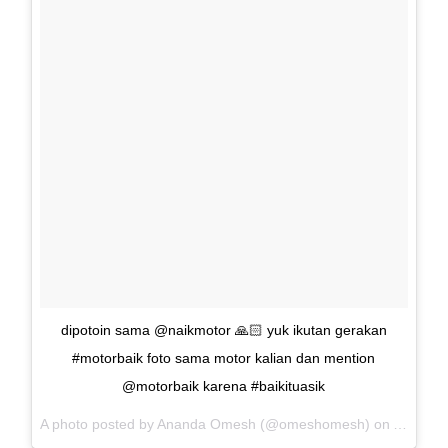
dipotoin sama @naikmotor 🙏🏻 yuk ikutan gerakan
#motorbaik foto sama motor kalian dan mention
@motorbaik karena #baikituasik
A photo posted by Ananda Omesh (@omeshomesh) on
Aug 2, 