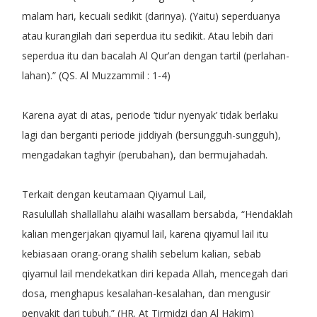
malam hari, kecuali sedikit (darinya). (Yaitu) seperduanya
atau kurangilah dari seperdua itu sedikit. Atau lebih dari
seperdua itu dan bacalah Al Qur’an dengan tartil (perlahan-
lahan).” (QS. Al Muzzammil : 1-4)
Karena ayat di atas, periode ‘tidur nyenyak’ tidak berlaku
lagi dan berganti periode jiddiyah (bersungguh-sungguh),
mengadakan taghyir (perubahan), dan bermujahadah.
Terkait dengan keutamaan Qiyamul Lail,
Rasulullah shallallahu alaihi wasallam bersabda, “Hendaklah
kalian mengerjakan qiyamul lail, karena qiyamul lail itu
kebiasaan orang-orang shalih sebelum kalian, sebab
qiyamul lail mendekatkan diri kepada Allah, mencegah dari
dosa, menghapus kesalahan-kesalahan, dan mengusir
penyakit dari tubuh.” (HR. At Tirmidzi dan Al Hakim)