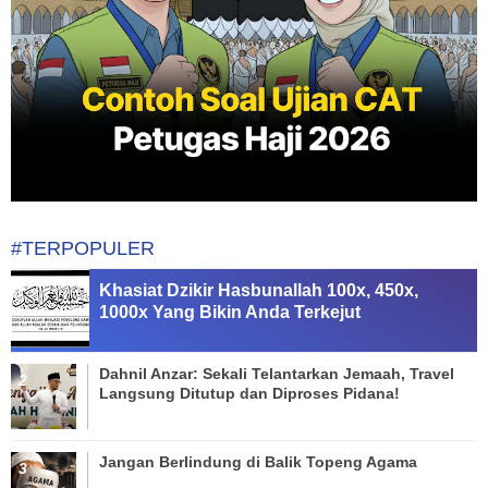
#TERPOPULER
Khasiat Dzikir Hasbunallah 100x, 450x,
1000x Yang Bikin Anda Terkejut
Dahnil Anzar: Sekali Telantarkan Jemaah, Travel
Langsung Ditutup dan Diproses Pidana!
Jangan Berlindung di Balik Topeng Agama