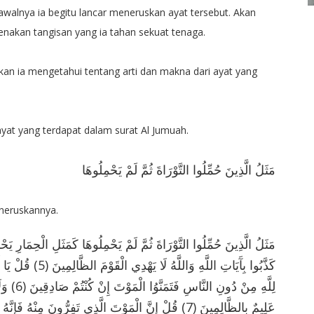
walnya ia begitu lancar meneruskan ayat tersebut. Akan
enakan tangisan yang ia tahan sekuat tenaga.
nkan ia mengetahui tentang arti dan makna dari ayat yang
yat yang terdapat dalam surat Al Jumuah.
مَثَلُ الَّذِينَ حُمِّلُوا التَّوْرَاةَ ثُمَّ لَمْ يَحْمِلُوهَا
meneruskannya.
مَثَلُ الَّذِينَ حُمِّلُوا التَّوْرَاةَ ثُمَّ لَمْ يَحْمِلُوهَا كَمَثَلِ الْحِمَارِ يَ
كَذَّبُوا بِآَيَاتِ اللَّه
لِلَّهِ مِنْ
عَلِيمٌ بِالظَّالِمِينَ (7) قُلْ إِنَّ الْمَوْتَ الَّذِي تَفِرُّونَ مِنْ