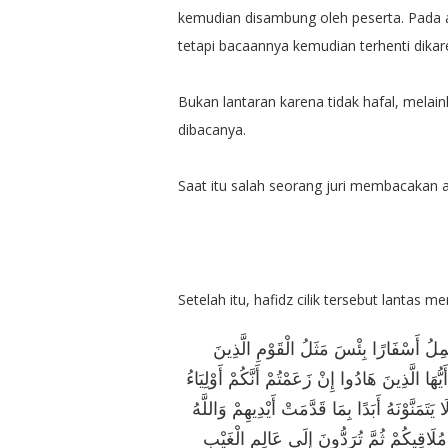
kemudian disambung oleh peserta. Pada a
tetapi bacaannya kemudian terhenti dikar
Bukan lantaran karena tidak hafal, melai
dibacanya.
Saat itu salah seorang juri membacakan a
Setelah itu, hafidz cilik tersebut lantas 
حْمِلُ أَسْفَارًا بِئْسَ مَثَلُ الْقَوْمِ الَّذِينَ
ِ وَاللَّهُ لَا يَهْدِي الْقَوْمَ الظَّالِمِينَ (5) قُلْ يَا أَيُّهَا الَّذِينَ هَادُوا إِنْ زَعَمْتُمْ أَنَّكُمْ أَوْلِيَاءُ
 دُونِ النَّاسِ فَتَمَنَّوُا الْمَوْتَ إِنْ كُنْتُمْ صَادِقِينَ (6) وَلَا يَتَمَنَّوْنَهُ أَبَدًا بِمَا قَدَّمَتْ أَيْدِيهِمْ وَاللَّهُ
هُ فَإِنَّهُ مُلَاقِيكُمْ ثُمَّ تُرَدُّونَ إِلَى عَالِمِ الْغَيْبِ