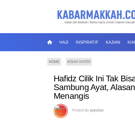
HAJI
INSPIRATIF
KAJIAN
KI
HOME
›
KISAH NYATA
Hafidz Cilik Ini Tak B
Sambung Ayat, Alasann
Menangis
Posted By
ayyulian