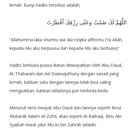
lemah. Bunyi hadits tersebut adalah:
اللَّهُمَّ لَكَ صُمْتُ وَعَلَى رِزْقِكَ أَفْطَرْتُ
“Allahumma laka shumtu wa ‘ala rizqika afthortu (Ya Allah,
kepada-Mu aku berpuasa dan kepada-Mu aku berbuka)”
Hadits berbuka puasa diatas diriwayatkan oleh Abu Daud,
At-Thabarani dan Ad-Daaruquthuny dengan sanad yang
lemah, bahkan satu dengan lainnya tidak bisa saling
menguatkan, bahkan lafadznya pun berbeda-beda.
Menurut versi riwayat Abu Daud dan lainnya seperti Ibnul
Mubarak dalam Al-Zuhd, atau seperti Al-Baihaqi, Ibnu Abi
Syaibah lewat jalur Mu'az bin Zahrah adalah: