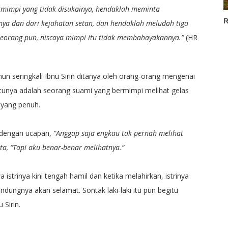
rmimpi yang tidak disukainya, hendaklah meminta
R
nya dan dari kejahatan setan, dan hendaklah meludah tiga
seorang pun, niscaya mimpi itu tidak membahayakannya.”
(HR
n seringkali Ibnu Sirin ditanya oleh orang-orang mengenai
tunya adalah seorang suami yang bermimpi melihat gelas
r yang penuh.
n dengan ucapan,
“Anggap saja engkau tak pernah melihat
ata, “Tapi aku benar-benar melihatnya.”
istrinya kini tengah hamil dan ketika melahirkan, istrinya
dungnya akan selamat. Sontak laki-laki itu pun begitu
 Sirin.