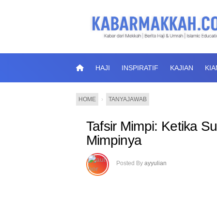
HAJI
INSPIRATIF
KAJIAN
KI
HOME
›
TANYAJAWAB
Tafsir Mimpi: Ketika 
Mimpinya
Posted By
ayyulian