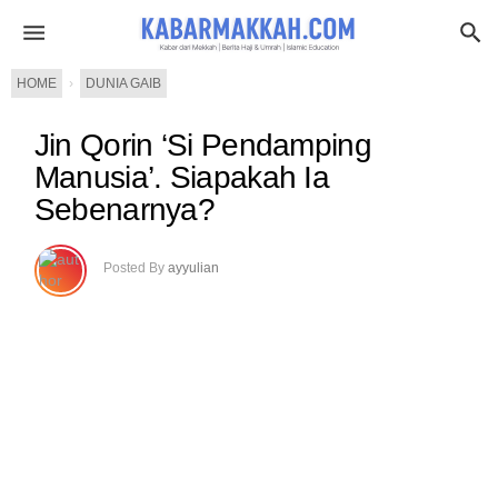
HOME
›
DUNIA GAIB
Jin Qorin ‘Si Pendamping
Manusia’. Siapakah Ia
Sebenarnya?
Posted By
ayyulian