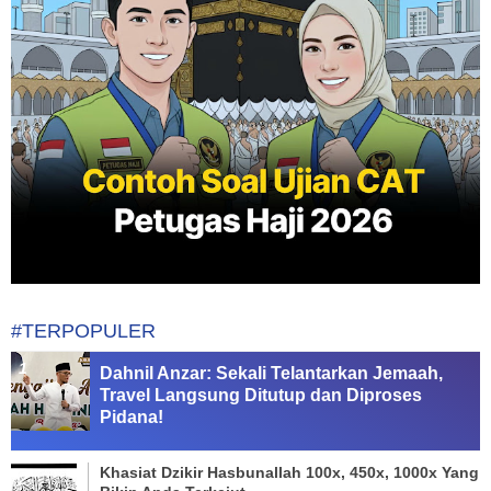
#TERPOPULER
Dahnil Anzar: Sekali Telantarkan Jemaah,
Travel Langsung Ditutup dan Diproses
Pidana!
Khasiat Dzikir Hasbunallah 100x, 450x, 1000x Yang