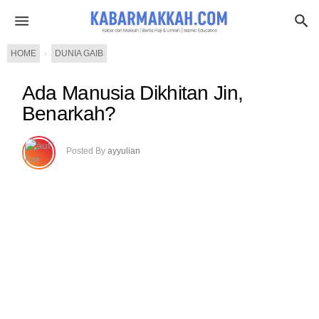
HOME
›
DUNIA GAIB
Ada Manusia Dikhitan Jin,
Benarkah?
Posted By
ayyulian