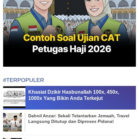
#TERPOPULER
Khasiat Dzikir Hasbunallah 100x, 450x,
1000x Yang Bikin Anda Terkejut
Dahnil Anzar: Sekali Telantarkan Jemaah, Travel
Langsung Ditutup dan Diproses Pidana!