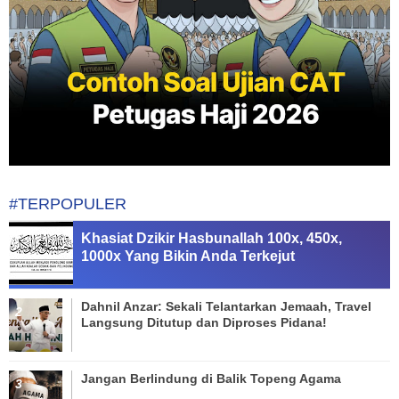
#TERPOPULER
Khasiat Dzikir Hasbunallah 100x, 450x,
1000x Yang Bikin Anda Terkejut
Dahnil Anzar: Sekali Telantarkan Jemaah, Travel
Langsung Ditutup dan Diproses Pidana!
Jangan Berlindung di Balik Topeng Agama