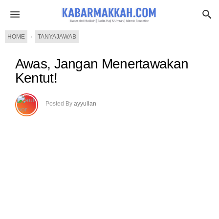
HOME
›
TANYAJAWAB
Awas, Jangan Menertawakan
Kentut!
Posted By
ayyulian