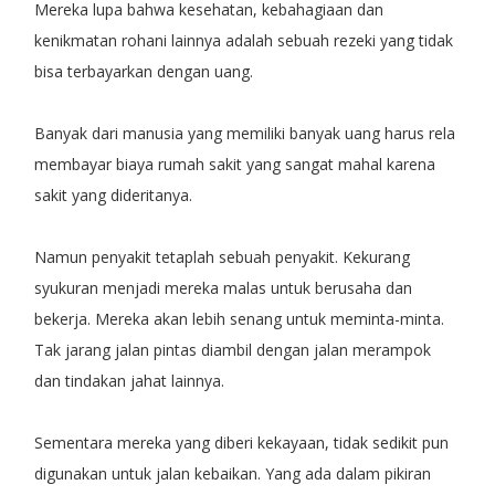
Mereka lupa bahwa kesehatan, kebahagiaan dan
kenikmatan rohani lainnya adalah sebuah rezeki yang tidak
bisa terbayarkan dengan uang.
Banyak dari manusia yang memiliki banyak uang harus rela
membayar biaya rumah sakit yang sangat mahal karena
sakit yang dideritanya.
Namun penyakit tetaplah sebuah penyakit. Kekurang
syukuran menjadi mereka malas untuk berusaha dan
bekerja. Mereka akan lebih senang untuk meminta-minta.
Tak jarang jalan pintas diambil dengan jalan merampok
dan tindakan jahat lainnya.
Sementara mereka yang diberi kekayaan, tidak sedikit pun
digunakan untuk jalan kebaikan. Yang ada dalam pikiran