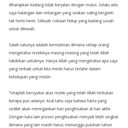
diharapkan kadang tidak berjalan dengan mulus. Selalu ada
saja halangan dan rintangan yang seakan saling berganti
tak henti-henti. Sebuah cobaan hidup yang kadang susah
untuk dilewati.
Salah satunya adalah kemiskinan dimana setiap orang
mengetahui rezekinya masing-masing yang telah Allah
takdirkan untuknya. Hanya Allah yang mengetahui apa saja
yang terbaik untuk kita meski harus terlahir dalam
kehidupan yang miskin.
Tetaplah bersyukur atas rezeki yang telah Allah tentukan
berapa pun adanya. Asal tahu saja bahwa harta yang
sedikit akan meringankan hari penghisaban di hari akhir.
Dengan kata lain proses penghisaban menjadi lebih singkat
dimana yang lain masih harus menunggu puluhan tahun