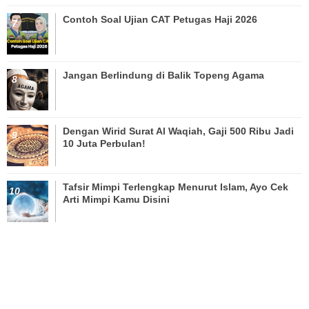
Contoh Soal Ujian CAT Petugas Haji 2026
Jangan Berlindung di Balik Topeng Agama
Dengan Wirid Surat Al Waqiah, Gaji 500 Ribu Jadi
10 Juta Perbulan!
Tafsir Mimpi Terlengkap Menurut Islam, Ayo Cek
Arti Mimpi Kamu Disini