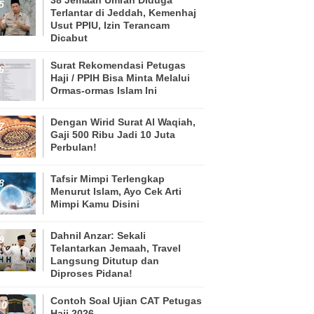
Terlantar di Jeddah, Kemenhaj
Usut PPIU, Izin Terancam
Dicabut
Surat Rekomendasi Petugas
Haji / PPIH Bisa Minta Melalui
Ormas-ormas Islam Ini
Dengan Wirid Surat Al Waqiah,
Gaji 500 Ribu Jadi 10 Juta
Perbulan!
Tafsir Mimpi Terlengkap
Menurut Islam, Ayo Cek Arti
Mimpi Kamu Disini
Dahnil Anzar: Sekali
Telantarkan Jemaah, Travel
Langsung Ditutup dan
Diproses Pidana!
Contoh Soal Ujian CAT Petugas
Haji 2026