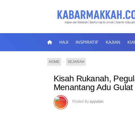
HAJI
INSPIRATIF
KAJIAN
KI
HOME
›
SEJARAH
Kisah Rukanah, Pegul
Menantang Adu Gulat 
Posted By
ayyulian