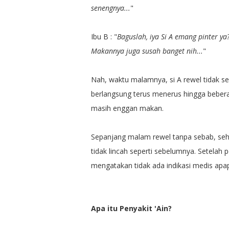
senengnya...
"
Ibu B : "
Baguslah, iya Si A emang pinter ya
Makannya juga susah banget nih...
"
Nah, waktu malamnya, si A rewel tidak se
berlangsung terus menerus hingga bebera
masih enggan makan.
Sepanjang malam rewel tanpa sebab, seh
tidak lincah seperti sebelumnya. Setelah 
mengatakan tidak ada indikasi medis apa
Apa itu Penyakit 'Ain?