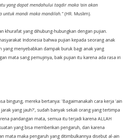
uatu yang dapat mendahului taqdir maka ‘ain akan
ta untuk mandi maka mandilah.”
(HR. Muslim).
kan khurafat yang dihubung-hubungkan dengan pujian.
asyarakat Indonesia bahwa pujian kepada seorang anak
ian yang menyebabkan dampak buruk bagi anak yang
an mata sang pemujinya, baik pujian itu karena ada rasa iri
sa bingung, mereka bertanya: 'Bagaimanakah cara kerja 'ain
arak yang jauh?', sudah banyak sekali orang yang tertimpa
rena pandangan mata, semua itu terjadi karena ALLAH
ekuatan yang bisa memberikan pengaruh, dan karena
an mata maka pengaruh yang ditimbulkannya disebut al-ain