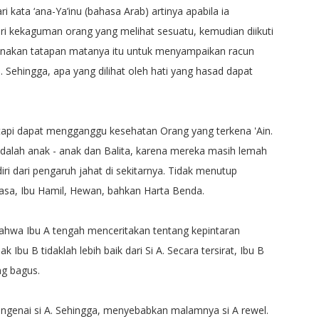
ri kata ‘ana-Ya’inu (bahasa Arab) artinya apabila ia
i kekaguman orang yang melihat sesuatu, kemudian diikuti
unakan tatapan matanya itu untuk menyampaikan racun
Sehingga, apa yang dilihat oleh hati yang hasad dapat
etapi dapat mengganggu kesehatan Orang yang terkena 'Ain.
 adalah anak - anak dan Balita, karena mereka masih lemah
ri dari pengaruh jahat di sekitarnya. Tidak menutup
a, Ibu Hamil, Hewan, bahkan Harta Benda.
as bahwa Ibu A tengah menceritakan tentang kepintaran
Ibu B tidaklah lebih baik dari Si A. Secara tersirat, Ibu B
ng bagus.
engenai si A. Sehingga, menyebabkan malamnya si A rewel.