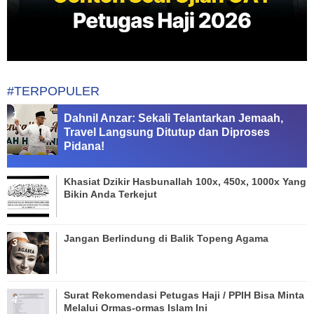
#TERPOPULER
Dahnil Anzar: Sekali Telantarkan Jemaah,
Travel Langsung Ditutup dan Diproses
Pidana!
Khasiat Dzikir Hasbunallah 100x, 450x, 1000x Yang
Bikin Anda Terkejut
Jangan Berlindung di Balik Topeng Agama
Surat Rekomendasi Petugas Haji / PPIH Bisa Minta
Melalui Ormas-ormas Islam Ini