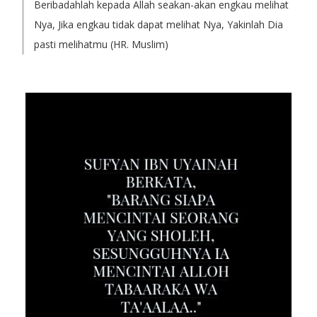
Beribadahlah kepada Allah seakan-akan engkau melihat
Nya, Jika engkau tidak dapat melihat Nya, Yakinlah Dia
pasti melihatmu (HR. Muslim)