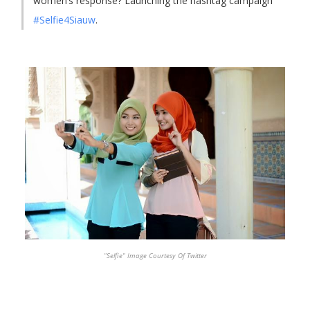
women’s response? Launching the hashtag campaign
#Selfie4Siauw
.
"Selfie" Image Courtesy Of Twitter