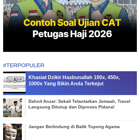
#TERPOPULER
Khasiat Dzikir Hasbunallah 100x, 450x,
1000x Yang Bikin Anda Terkejut
Dahnil Anzar: Sekali Telantarkan Jemaah, Travel
Langsung Ditutup dan Diproses Pidana!
Jangan Berlindung di Balik Topeng Agama